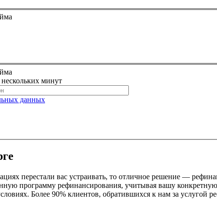
айма
айма
е нескольких минут
льных данных
рге
иях перестали вас устраивать, то отличное решение — рефинан
анную программу рефинансирования, учитывая вашу конкретную
 условиях. Более 90% клиентов, обратившихся к нам за услугой